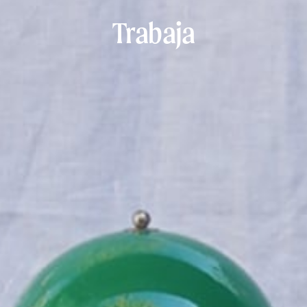
Trabaja
Contac
Traba
barmilagros@milagros.b
+34 938 548 
Instagr