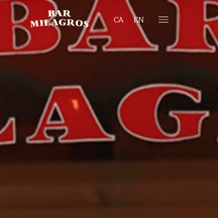
CA
EN