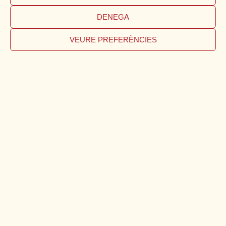
DENEGA
VEURE PREFERÈNCIES
Bar
Milagros
és
una
casa
de
menjars
amb
l’envoltori
d’un
clàssic
bistró.
El
nostre
desig
és
que
vostè
se
senti
com
a
casa
seva.
Cuinem
amb
ingredients
de
primera
qualitat,
d’arrel
mediterrànea
però
també
afegim
certs
tocs
d’altres
cuines
del
món.
Demanin
un
bon
vi
i
gaudeixin
de
la
casa!